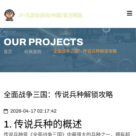
OUR PROJECTS
全面战争三国：传说兵种解锁攻略
首页
经典案例
全面战争三国：传说兵种解锁攻略
2026-04-17 02:17:42
1. 传说兵种的概述
传说兵种是《全面战争三国》中最强大的兵种之一，拥有超