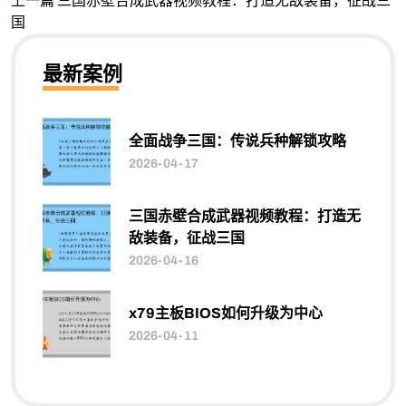
上一篇
三国赤壁合成武器视频教程：打造无敌装备，征战三
国
最新案例
全面战争三国：传说兵种解锁攻略
2026-04-17
三国赤壁合成武器视频教程：打造无
敌装备，征战三国
2026-04-16
x79主板BIOS如何升级为中心
2026-04-11