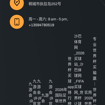
桐城市执驻岛252号
周一 - 周六: 8 am - 5 pm,
+13594780519
沙巴
专
体育
业
网
世
_2026
界
世
买球
杯
界
站_沙
买
杯
巴体
输
买
球网
赢
九
九
九
球
_FIFA
九
｜
游
游
游
app
买球
游
2026年
世
会
会
会
排
网_世
实用
会
九游
国际足
界
·j9
·j9
·j9
行
界杯
2026
·j9
会
联世界
杯
官
官
官
榜
让球
世界