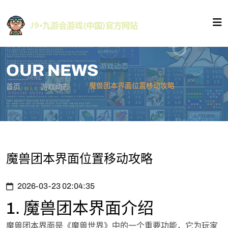
OUR NEWS
魔兽团本界面位置移动攻略
首页
游戏动态
魔兽团本界面位置移动攻略
2026-03-23 02:04:35
1. 魔兽团本界面介绍
魔兽团本界面是《魔兽世界》中的一个重要功能，它为玩家