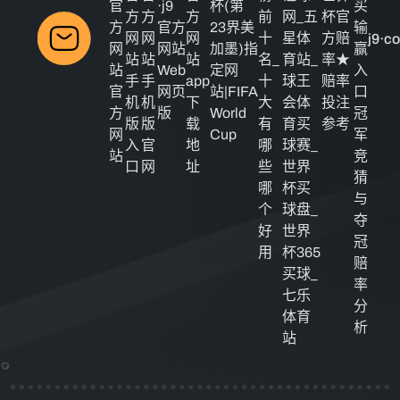
官
·j9
杯(第
买
方
方
方
前
网_五
杯官
方
官方
23界美
输
网
网
网
十
星体
方赔
j9·c
网
网站
加墨)指
赢
站
站
站
名_
育站_
率★
站
Web
定网
入
手
手
app
十
球王
赔率
官
网页
站|FIFA
口
机
机
下
大
会体
投注
方
版
World
冠
版
版
载
有
育买
参考
网
Cup
军
入
官
地
哪
球赛_
站
竞
口
网
址
些
世界
猜
哪
杯买
与
个
球盘_
夺
好
世界
冠
用
杯365
赔
买球_
率
七乐
分
体育
析
站