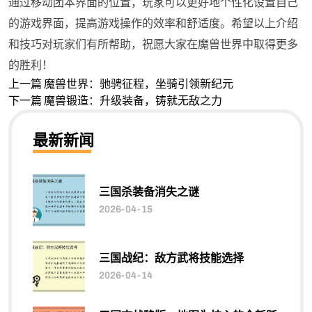
通过移动团本界面的位置，玩家可以更好地个性化设置自己
的游戏界面，提高游戏操作的效率和舒适度。希望以上介绍
和技巧对玩家们有所帮助，祝愿大家在魔兽世界中取得更多
的胜利！
上一篇
魔兽世界：驰骋征程，坐骑引领新纪元
下一篇
魔兽锻造：升级装备，铸就无敌之力
最新新闻
三国杀装备消失之谜
2026-04-15
三国战纪：敌方武将技能选择
2026-04-14